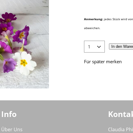
Anmerkung:
jedes Stück wird von
abweichen.
In den Ware
Für später merken
Info
Konta
Über Uns
Claudia Ph